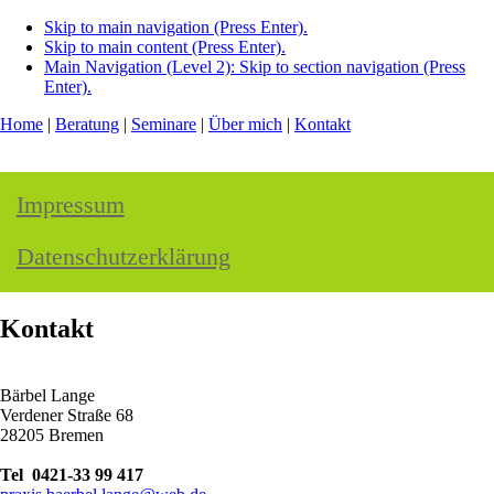
Skip to main navigation (Press Enter).
Skip to main content (Press Enter).
Main Navigation (Level 2): Skip to section navigation (Press
Enter).
Home
|
Beratung
|
Seminare
|
Über mich
|
Kontakt
Impressum
Datenschutzerklärung
Kontakt
Bärbel Lange
Verdener Straße 68
28205 Bremen
Tel 0421-33 99 417